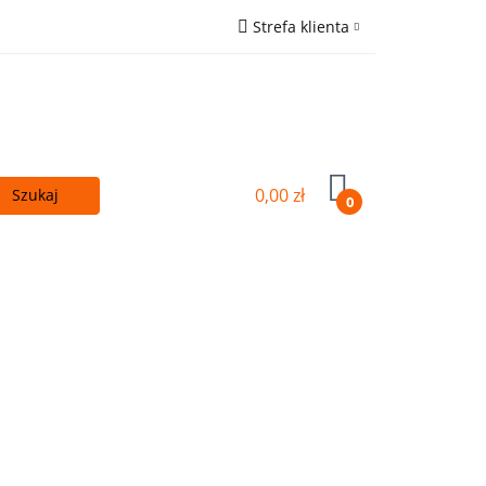
Strefa klienta
 - TANIEJ!
Zaloguj się
ówna
Zarejestruj się
Wyślij e-mail
0,00 zł
0
Kupuj więcej - TANIEJ!
OUTLET