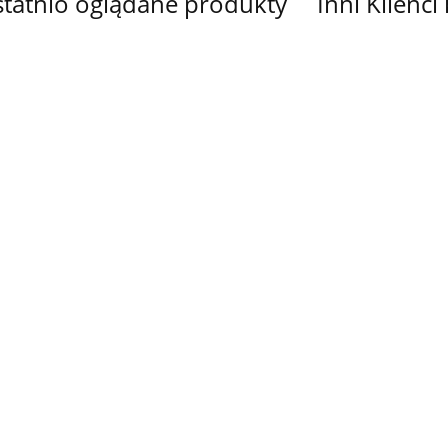
tatnio oglądane produkty
Inni Klienci
L
PANEL
PANEL
TKANINA
TKANINA
KOWANY
DRUKOWANY
DRUKOWANY
DRUKOW
DRUKOWANY
LOWEEN
HALLOWEEN
HALLOWEEN
SERCA NR
CZASZKI I
14.00
14.00
33.00
33.00
5
NR 14
NR 13
RÓŻE NR 5