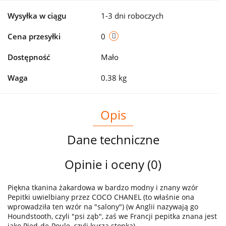
Wysyłka w ciągu
1-3 dni roboczych
Cena przesyłki
0
Dostępność
Mało
Waga
0.38 kg
Opis
Dane techniczne
Opinie i oceny (0)
Piękna tkanina żakardowa w bardzo modny i znany wzór
Pepitki uwielbiany przez COCO CHANEL (to właśnie ona
wprowadziła ten wzór na "salony") (w Anglii nazywają go
Houndstooth, czyli "psi ząb", zaś we Francji pepitka znana jest
jako Pied-de-Poule, czyli kurza stopka).