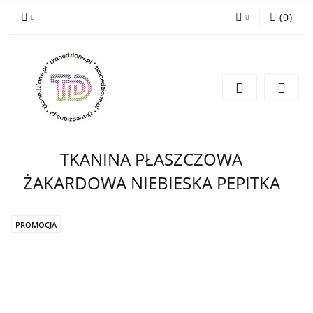
(
0
)
Zaloguj się
Zarejestruj się
Wyślij e-mail
TKANINA PŁASZCZOWA
ŻAKARDOWA NIEBIESKA PEPITKA
PROMOCJA