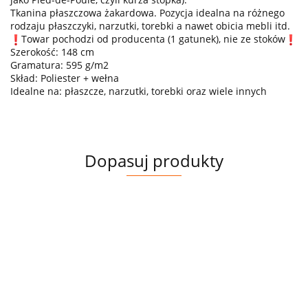
Tkanina płaszczowa żakardowa. Pozycja idealna na różnego
rodzaju płaszczyki, narzutki, torebki a nawet obicia mebli itd.
Towar pochodzi od producenta (1 gatunek), nie ze stoków
Szerokość: 148 cm
Gramatura: 595 g/m2
Skład: Poliester + wełna
Idealne na: płaszcze, narzutki, torebki oraz wiele innych
Dopasuj produkty
FLAUSZ
FLAUSZ
FLAUSZ
FLAUSZ
FL
DOMKI
KOBALT
FLAUSZ
ORANGE
FLAUSZ
ANIMALS
PI
MIŁORZĄB
MAZAJE
54.00
KWIATOWY
54.00